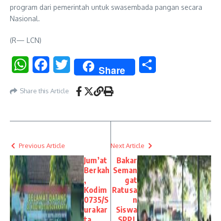
program dari pemerintah untuk swasembada pangan secara
Nasional.
(R— LCN)
WhatsApp
Facebook
Twitter
Share
Share
Share this Article
Previous Article
Next Article
Jum’at
Bakar
Berkah
Seman
,
gat
Kodim
Ratusa
0735/S
n
urakar
Siswa
ta
SPPI,