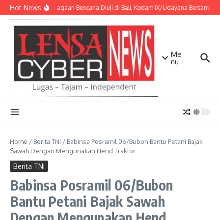
Lewati ke konten
Hot News
Kesiapsiagaan Bencana Diuji di Bali, Kodam IX/Udayana Bersama Ko
Me
nu
Home
/
Berita TNI
/
Babinsa Posramil 06/Bubon Bantu Petani Bajak
Sawah Dengan Mengunakan Hend Traktor
Berita TNI
Babinsa Posramil 06/Bubon
Bantu Petani Bajak Sawah
Dengan Mengunakan Hend