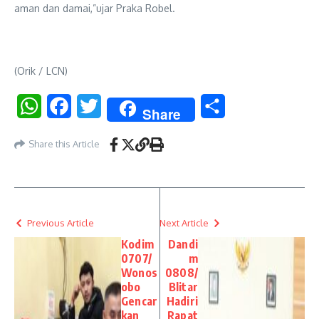
aman dan damai,”ujar Praka Robel.
(Orik / LCN)
WhatsApp
Facebook
Twitter
Share
Share
Share this Article
Previous Article
Next Article
Kodim
Dandi
0707/
m
Wonos
0808/
obo
Blitar
Gencar
Hadiri
kan
Rapat