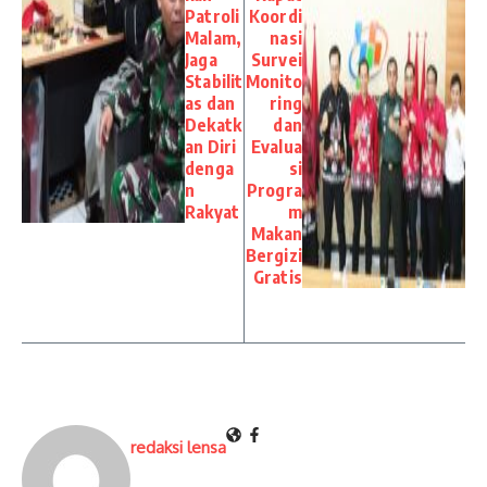
Patroli
Koordi
Malam,
nasi
Jaga
Survei
Stabilit
Monito
as dan
ring
Dekatk
dan
an Diri
Evalua
denga
si
n
Progra
Rakyat
m
Makan
Bergizi
Gratis
redaksi lensa