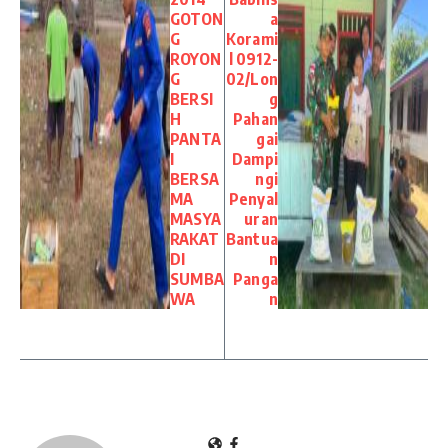
GOTON
a
G
Korami
ROYON
l 0912-
G
02/Lon
BERSI
g
H
Pahan
PANTA
gai
I
Dampi
BERSA
ngi
MA
Penyal
MASYA
uran
RAKAT
Bantua
DI
n
SUMBA
Panga
WA
n