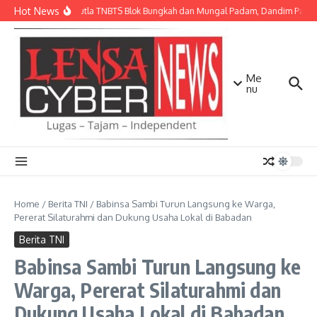
Lewati ke konten
Hot News
Api Karhutla TNBTS Blok Bungkah dan Mungal Padam, Dandim Pasurua
Me
nu
Home
/
Berita TNI
/
Babinsa Sambi Turun Langsung ke Warga,
Pererat Silaturahmi dan Dukung Usaha Lokal di Babadan
Berita TNI
Babinsa Sambi Turun Langsung ke
Warga, Pererat Silaturahmi dan
Dukung Usaha Lokal di Babadan