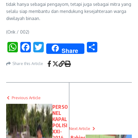
tidak hanya sebagai pengayom, tetapi juga sebagai mitra yang
selalu siap membantu dan mendukung kesejahteraan warga
diwilayah binaan.
(Orik / 002)
WhatsApp
Facebook
Twitter
Share
Share
Share this Article
Previous Article
PERSO
NEL
KAPAL
POLISI
Next Article
XXI-
2014
Babins