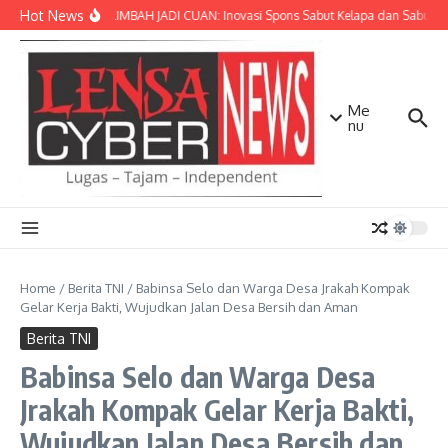
Lewati ke konten
Hot News
SULAP LIMBAH JADI CUAN: Inovasi Spons Sabut Kelapa dan Sabun C
Me
nu
Home
/
Berita TNI
/
Babinsa Selo dan Warga Desa Jrakah Kompak
Gelar Kerja Bakti, Wujudkan Jalan Desa Bersih dan Aman
Berita TNI
Babinsa Selo dan Warga Desa
Jrakah Kompak Gelar Kerja Bakti,
Wujudkan Jalan Desa Bersih dan