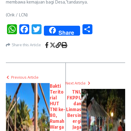
membawa kemajuan bagi Desa,”tandasnya.
(Orik / LCN)
WhatsApp
Facebook
Twitter
Share
Share
Share this Article
Previous Article
Next Article
Bakti
Terito
TNI,
rial
FKPPI,
HUT
dan
TNI ke-
Linmas
80,
Bersin
Rumah
ergi
Warga
Jaga