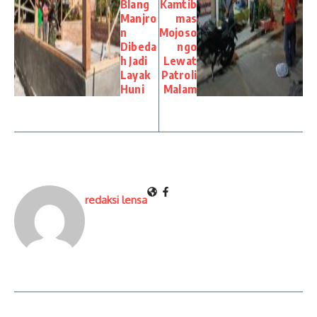
Blang
Kamtib
Manjro
mas
n
Mojoso
Dibeda
ngo
h Jadi
Lewat
Layak
Patroli
Huni
Malam
redaksi lensa