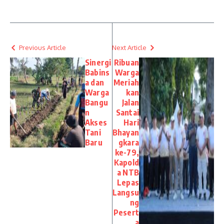
Previous Article
Next Article
Sinergi
Ribuan
Babins
Warga
a dan
Meriah
Warga
kan
Bangu
Jalan
n
Santai
Akses
Hari
Tani
Bhayan
Baru
gkara
ke-79,
Kapold
a NTB
Lepas
Langsu
ng
Pesert
a