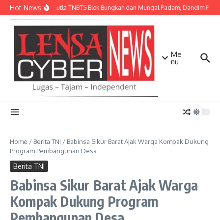
Lewati ke konten
Hot News
Api Karhutla TNBTS Blok Bungkah dan Mungal Padam, Dandim Pasuru
Me
nu
Home
/
Berita TNI
/
Babinsa Sikur Barat Ajak Warga Kompak Dukung
Program Pembangunan Desa
Berita TNI
Babinsa Sikur Barat Ajak Warga
Kompak Dukung Program
Pembangunan Desa