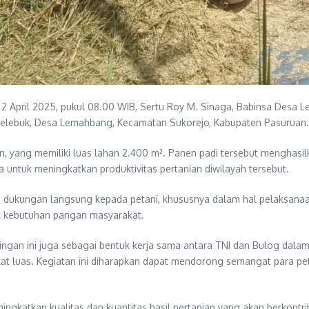
l 2 April 2025, pukul 08.00 WIB, Sertu Roy M. Sinaga, Babinsa Desa
telebuk, Desa Lemahbang, Kecamatan Sukorejo, Kabupaten Pasuruan.
un, yang memiliki luas lahan 2.400 m². Panen padi tersebut menghasil
a untuk meningkatkan produktivitas pertanian diwilayah tersebut.
 dukungan langsung kepada petani, khususnya dalam hal pelaksanaan
uk kebutuhan pangan masyarakat.
an ini juga sebagai bentuk kerja sama antara TNI dan Bulog dalam 
at luas. Kegiatan ini diharapkan dapat mendorong semangat para pe
gkatkan kualitas dan kuantitas hasil pertanian yang akan berkontr