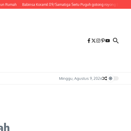
mah
Babinsa Koramil 09/Samatiga Sertu Puguh gotong royong bantu warga De
Minggu, Agustus 9, 2026
ah