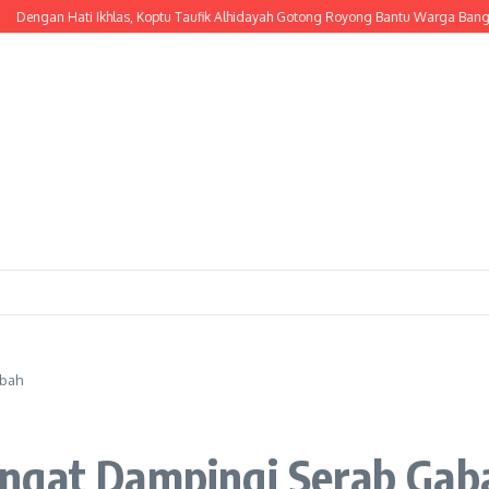
an Hati Ikhlas, Koptu Taufik Alhidayah Gotong Royong Bantu Warga Bangun Ru
abah
ngat Dampingi Serab Gab