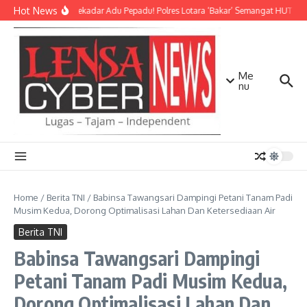
Lewati ke konten
Hot News
Bukan Sekadar Adu Pepadu! Polres Lotara ‘Bakar’ Semangat HUT KLU d
Me
nu
Home
/
Berita TNI
/
Babinsa Tawangsari Dampingi Petani Tanam Padi
Musim Kedua, Dorong Optimalisasi Lahan Dan Ketersediaan Air
Berita TNI
Babinsa Tawangsari Dampingi
Petani Tanam Padi Musim Kedua,
Dorong Optimalisasi Lahan Dan