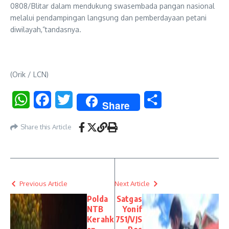
0808/Blitar dalam mendukung swasembada pangan nasional
melalui pendampingan langsung dan pemberdayaan petani
diwilayah,”tandasnya.
(Orik / LCN)
WhatsApp
Facebook
Twitter
Share
Share
Share this Article
Previous Article
Next Article
Polda
Satgas
NTB
Yonif
Kerahk
751/VJS