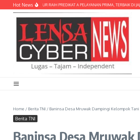
Lewati ke konten
Hot News
OLRES LOMBOK TIMUR RAIH PREDIKAT A PELAYANAN PRIMA, TERBAIK DI JAJAR
Home
/
Berita TNI
/
Baninsa Desa Mruwak Dampingi Kelompok Tani
Berita TNI
Baninsa Desa Mruwak 