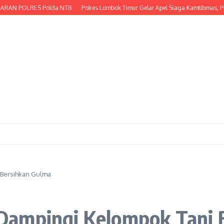
AN POLRES Polda NTB
Polres Lombok Timur Gelar Apel Siaga Kamtibmas, Per
 Bersihkan Gulma
Dampingi Kelompok Tani 