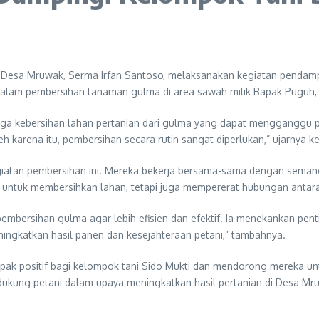
sa Mruwak, Serma Irfan Santoso, melaksanakan kegiatan pendampi
 dalam pembersihan tanaman gulma di area sawah milik Bapak Puguh
njaga kebersihan lahan pertanian dari gulma yang dapat menggangg
karena itu, pembersihan secara rutin sangat diperlukan,” ujarnya k
egiatan pembersihan ini. Mereka bekerja bersama-sama dengan sema
 untuk membersihkan lahan, tetapi juga mempererat hubungan antar
pembersihan gulma agar lebih efisien dan efektif. Ia menekankan pe
eningkatkan hasil panen dan kesejahteraan petani,” tambahnya.
k positif bagi kelompok tani Sido Mukti dan mendorong mereka untuk
dukung petani dalam upaya meningkatkan hasil pertanian di Desa Mr