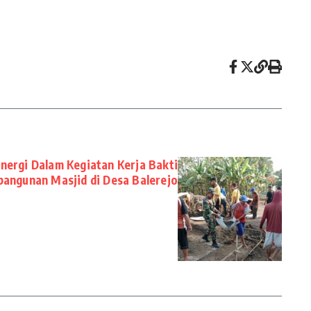
inergi Dalam Kegiatan Kerja Bakti
angunan Masjid di Desa Balerejo