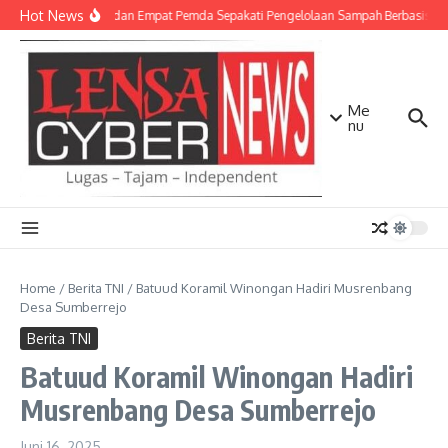
Lewati ke konten
Hot News
TNI AD dan Empat Pemda Sepakati Pengelolaan Sampah Berbasis Tek
Me
nu
Home
/
Berita TNI
/
Batuud Koramil Winongan Hadiri Musrenbang
Desa Sumberrejo
Berita TNI
Batuud Koramil Winongan Hadiri
Musrenbang Desa Sumberrejo
Juni 16, 2025