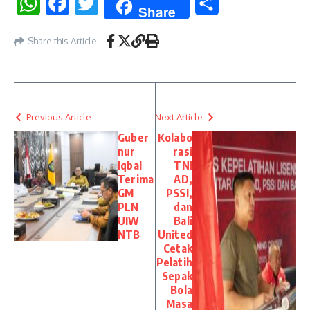
WhatsApp
Facebook
Twitter
Share
Share
Share this Article
Previous Article
Next Article
Guber
Kolabo
nur
rasi
Iqbal
TNI
Terima
AD,
GM
PSSI,
PLN
dan
UIW
Bali
NTB
United
Cetak
Pelatih
Sepak
Bola
Masa