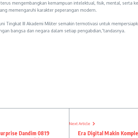
k terus mengembangkan kemampuan intelektual, fisik, mental, sert
 yang memengaruhi karakter peperangan modern.
i Tingkat III Akademi Militer semakin termotivasi untuk mempersiapk
tingan bangsa dan negara dalam setiap pengabdian,”tandasnya.
Next Article
Surprise Dandim 0819
Era Digital Makin Kompl