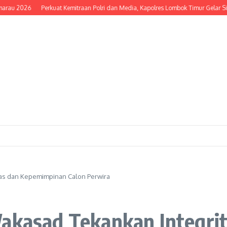
2026
Perkuat Kemitraan Polri dan Media, Kapolres Lombok Timur Gelar Silatu
tas dan Kepemimpinan Calon Perwira
Wakasad Tekankan Integr