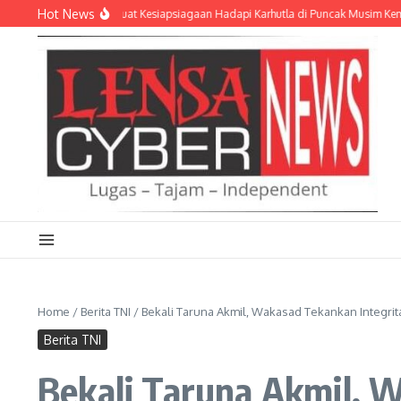
Lewati ke konten
Hot News
 0912/Kubar Perkuat Kesiapsiagaan Hadapi Karhutla di Puncak Musim Kemarau 
Home
/
Berita TNI
/
Bekali Taruna Akmil, Wakasad Tekankan Integri
Berita TNI
Bekali Taruna Akmil, 