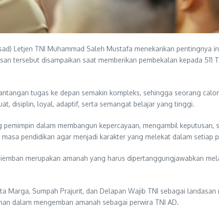
ad) Letjen TNI Muhammad Saleh Mustafa menekankan pentingnya inte
san tersebut disampaikan saat memberikan pembekalan kepada 511 Taru
tangan tugas ke depan semakin kompleks, sehingga seorang calon
at, disiplin, loyal, adaptif, serta semangat belajar yang tinggi.
g pemimpin dalam membangun kepercayaan, mengambil keputusan, se
jak masa pendidikan agar menjadi karakter yang melekat dalam setiap 
iemban merupakan amanah yang harus dipertanggungjawabkan melalui
 Marga, Sumpah Prajurit, dan Delapan Wajib TNI sebagai landasan mo
doman dalam mengemban amanah sebagai perwira TNI AD.