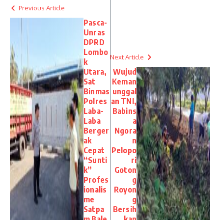
Previous Article
Pasca-
Unras
DPRD
Lombo
Next Article
k
Utara,
Wujud
Sat
Keman
Binmas
unggal
Polres
an TNI,
Laba-
Babins
Laba
a
Berger
Ngora
ak
n
Cepat
Pelopo
“Sunti
ri
k”
Goton
Profes
g
ionalis
Royon
me
g
Satpa
Bersih
m Bale
kan