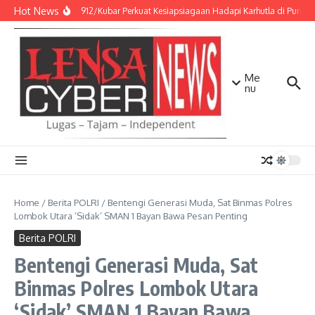
Lewati ke konten
Hot News
Kodim 0912/Kubar Perkuat Kesiapsiagaan Hadapi Karhutla di Punca
Me
nu
Home
/
Berita POLRI
/
Bentengi Generasi Muda, Sat Binmas Polres
Lombok Utara ‘Sidak’ SMAN 1 Bayan Bawa Pesan Penting
Berita POLRI
Bentengi Generasi Muda, Sat
Binmas Polres Lombok Utara
‘Sidak’ SMAN 1 Bayan Bawa