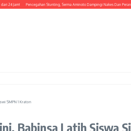
24 Jam!
Pencegahan Stunting, Serma Aminoto Dampingi Nakes Dan Perangkat 
Siswi SMPN 1 Kraton
Dini, Babinsa Latih Siswa 