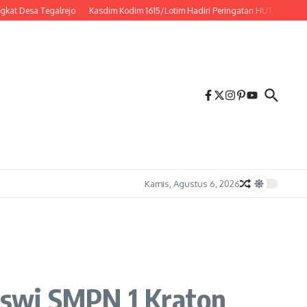
Desa Tegalrejo
Kasdim Kodim 1615/Lotim Hadiri Peringatan HUT Ke-23 PPAD, 
Kamis, Agustus 6, 2026
Siswi SMPN 1 Kraton