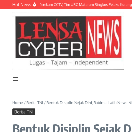
Lewati ke konten
Hot News
 Parkiran RSUD NTB Terekam CCTV, Tim URC Mataram Ringkus Pelaku Kurang dari 
Home
/
Berita TNI
/
Bentuk Disiplin Sejak Dini, Babinsa Latih Siswa 
Berita TNI
Bentuk Disiplin Sejak 