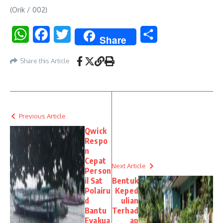
(Orik / 002)
WhatsApp
Facebook
Twitter
Share
Share
Share this Article
Previous Article
Qwick
Respo
n
Cepat
Next Article
Person
il Sat
Bentuk
Polairu
Keped
d
ulian
Bantu
Terhad
Evakua
ap