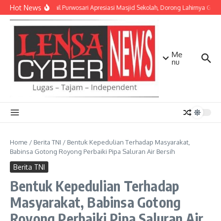
Lewati ke konten
Hot News
Danramil Purwosari Apresiasi Masjid Sekolah, Dorong Lahirnya Gene
Me
nu
Home
/
Berita TNI
/
Bentuk Kepedulian Terhadap Masyarakat,
Babinsa Gotong Royong Perbaiki Pipa Saluran Air Bersih
Berita TNI
Bentuk Kepedulian Terhadap
Masyarakat, Babinsa Gotong
Royong Perbaiki Pipa Saluran Air