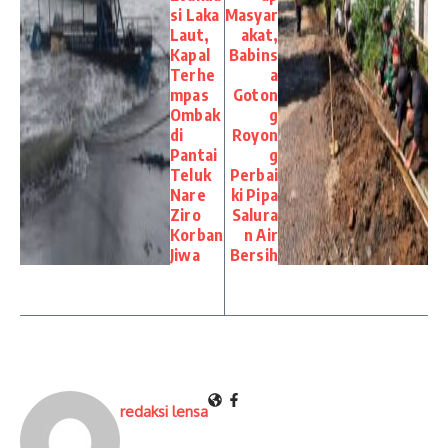
si Laka
Masyar
Laut,
akat,
Kapal
Babins
Terhe
a
mpas
Goton
Ombak
g
di
Royon
Pantai
g
Teluk
Perbai
Nare
ki Pipa
Ziro
Salura
Korban
n Air
Jiwa
Bersih
redaksi lensa