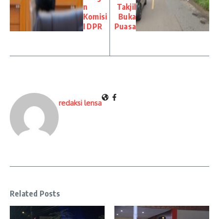
n
Takjil
Komisi
Buka
I DPR
Puasa
redaksi lensa
Related Posts