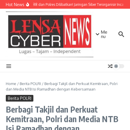
Lewati ke konten
Hot News
Densus 88 dan Polres Dilibatkan! Jaringan Siber Terorganisir Incar 5
Me
nu
Home
/
Berita POLRI
/
Berbagi Takjil dan Perkuat Kemitraan, Polri
dan Media NTB Isi Ramadhan dengan Kebersamaan
Berita POLRI
Berbagi Takjil dan Perkuat
Kemitraan, Polri dan Media NTB
Isi Ramadhan dengan