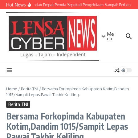
Lewati ke konten
Hot News
TNI AD dan Empat Pemda Sepakati Pengelolaan Sampah Berbasis Te
Me
nu
Home
/
Berita TNI
/
Bersama Forkopimda Kabupaten Kotim,Dandim
1015/Sampit Lepas Pawai Takbir Keliling.
Berita TNI
Bersama Forkopimda Kabupaten
Kotim,Dandim 1015/Sampit Lepas
Pawai Takbir Keliling.