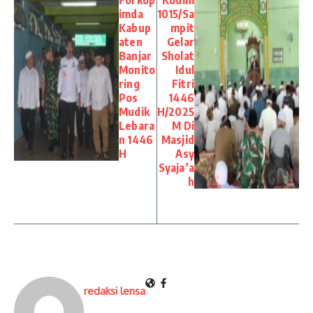
Forkop
Kodim
imda
1015/Sa
Kabup
mpit
aten
Gelar
Banjar
Sholat
Monito
Idul
ring
Fitri
Pos
1446
Mudik
H/2025
Lebara
M Di
n 1446
Masjid
H
Asy
Syaja’a
h
redaksi lensa