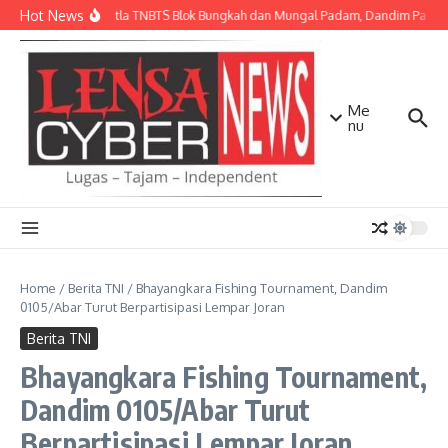
Lewati ke konten
Hot News
Api Karhutla TNBTS Blok Bungkah dan Mungal Padam, Dandim Pasurua
Me
nu
Home
/
Berita TNI
/
Bhayangkara Fishing Tournament, Dandim
0105/Abar Turut Berpartisipasi Lempar Joran
Berita TNI
Bhayangkara Fishing Tournament,
Dandim 0105/Abar Turut
Berpartisipasi Lempar Joran