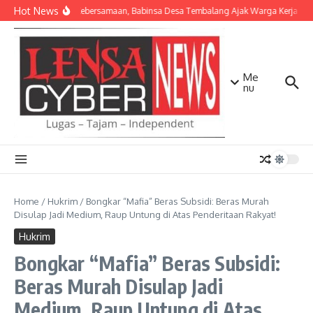
Lewati ke konten
Hot News
Pererat Kebersamaan, Babinsa Desa Tembalang Ajak Warga Kerja Bakti
Me
nu
Home
/
Hukrim
/
Bongkar “Mafia” Beras Subsidi: Beras Murah
Disulap Jadi Medium, Raup Untung di Atas Penderitaan Rakyat!
Hukrim
Bongkar “Mafia” Beras Subsidi:
Beras Murah Disulap Jadi
Medium, Raup Untung di Atas