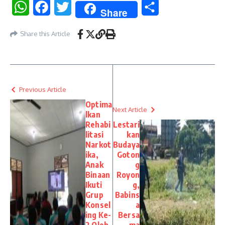
WhatsApp
Facebook
Twitter
Share
Share
Share this Article
Previous Article
Optima
Next Article
lkan
Rehabi
Lestari
litasi
kan
Narkot
Budaya
ika,
Goton
Anak
g
Binaan
Royon
Ikuti
g,
Grup
Babins
Konsel
a
ing Ke-
Bersa
2 Oleh
ma