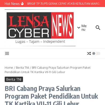
Lewati ke konten
Hot News
DENMA BRIGIF TP 31/PS GERAK CEPAT ATASI KESULITAN WARGA, D
Me
nu
Home
/
Berita TNI
/
BRI Cabang Praya Salurkan Program Paket
Pendidikan Untuk TK Kartika VII-11 Gili Lebur
Berita TNI
BRI Cabang Praya Salurkan
Program Paket Pendidikan Untuk
TK Kartika VII-11 Gili Lebur