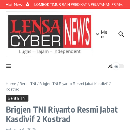
Lewati ke konten
Hot News
POLRES LOMBOK TIMUR RAIH PREDIKAT A PELAYANAN PRIMA, TERBA
Me
nu
Home
/
Berita TNI
/
Brigjen TNI Riyanto Resmi Jabat Kasdivif 2
Kostrad
Berita TNI
Brigjen TNI Riyanto Resmi Jabat
Kasdivif 2 Kostrad
Februari 6, 2025