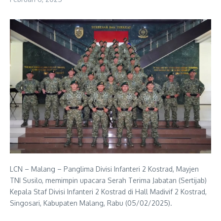
LCN – Malang – Panglima Divisi Infanteri 2 Kostrad, Mayjen
TNI Susilo, memimpin upacara Serah Terima Jabatan (Sertijab)
Kepala Staf Divisi Infanteri 2 Kostrad di Hall Madivif 2 Kostrad,
Singosari, Kabupaten Malang, Rabu (05/02/2025).