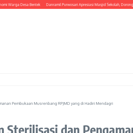
ga Desa Bentek
Danramil Purwosari Apresiasi Masjid Sekolah, Dorong Lahirny
gamanan Pembukaan Musrenbang RPJMD yang di Hadiri Mendagri
n Sterilisasi dan Penga