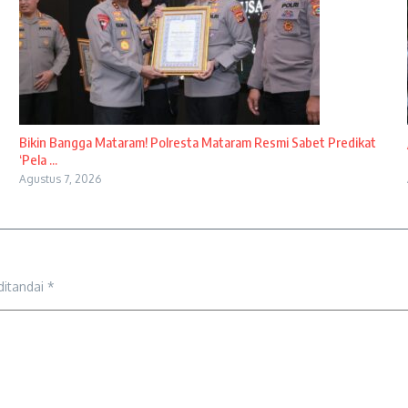
Bikin Bangga Mataram! Polresta Mataram Resmi Sabet Predikat
‘Pela ...
Agustus 7, 2026
ditandai
*