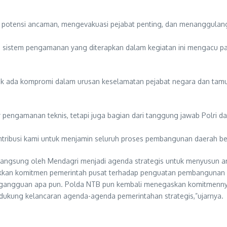
p potensi ancaman, mengevakuasi pejabat penting, dan menanggulangi s
 sistem pengamanan yang diterapkan dalam kegiatan ini mengacu pa
 ada kompromi dalam urusan keselamatan pejabat negara dan tamu un
r pengamanan teknis, tetapi juga bagian dari tanggung jawab Polri
ontribusi kami untuk menjamin seluruh proses pembangunan daerah b
sung oleh Mendagri menjadi agenda strategis untuk menyusun arah
njukkan komitmen pemerintah pusat terhadap penguatan pembangunan
npa gangguan apa pun. Polda NTB pun kembali menegaskan komitmenn
dukung kelancaran agenda-agenda pemerintahan strategis,”ujarnya.