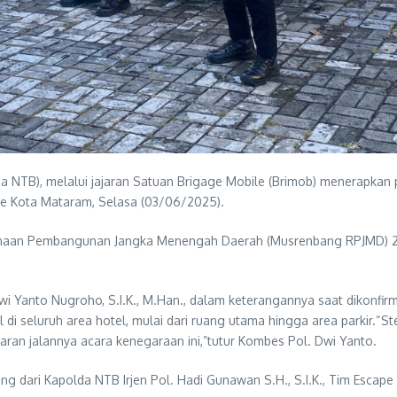
a NTB), melalui jajaran Satuan Brigage Mobile (Brimob) menerapka
, ke Kota Mataram, Selasa (03/06/2025).
anaan Pembangunan Jangka Menengah Daerah (Musrenbang RPJMD) 2
Yanto Nugroho, S.I.K., M.Han., dalam keterangannya saat dikonfirm
di seluruh area hotel, mulai dari ruang utama hingga area parkir.“Ster
n jalannya acara kenegaraan ini,”tutur Kombes Pol. Dwi Yanto.
ung dari Kapolda NTB Irjen Pol. Hadi Gunawan S.H., S.I.K., Tim Esca