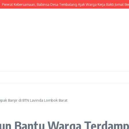
 Kebersamaan, Babinsa Desa Tembalang Ajak Warga Kerja Bakti Jumat Bersih
Pe
ak Banjir di BTN Lavinda Lombok Barat
un Bantu Warga Terdampa