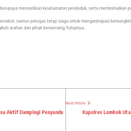
rupaya memastikan keselamatan penduduk, serta meminimalkan potens
n tersebut, namun petugas tetap siaga untuk mengantisipasi kemung
ikuti arahan dari pihak berwenang,”tutupnya.
Next Article
sa Aktif Dampingi Posyandu
Kapolres Lombok Uta