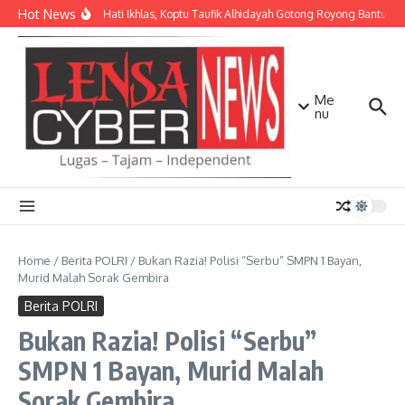
Lewati ke konten
Hot News
Dengan Hati Ikhlas, Koptu Taufik Alhidayah Gotong Royong Bantu W
Me
nu
Home
/
Berita POLRI
/
Bukan Razia! Polisi “Serbu” SMPN 1 Bayan,
Murid Malah Sorak Gembira
Berita POLRI
Bukan Razia! Polisi “Serbu”
SMPN 1 Bayan, Murid Malah
Sorak Gembira