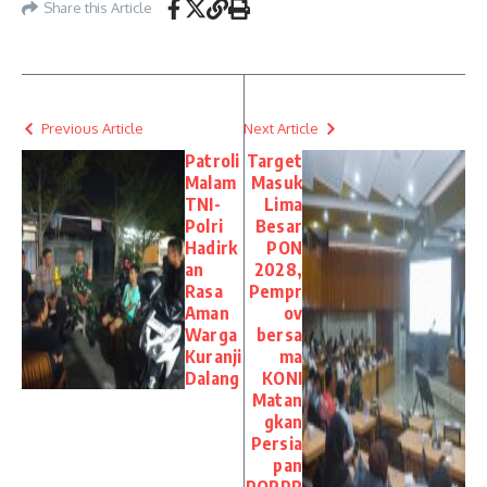
Share this Article
Previous Article
Next Article
Patroli
Target
Malam
Masuk
TNI-
Lima
Polri
Besar
Hadirk
PON
an
2028,
Rasa
Pempr
Aman
ov
Warga
bersa
Kuranji
ma
Dalang
KONI
Matan
gkan
Persia
pan
PORPR