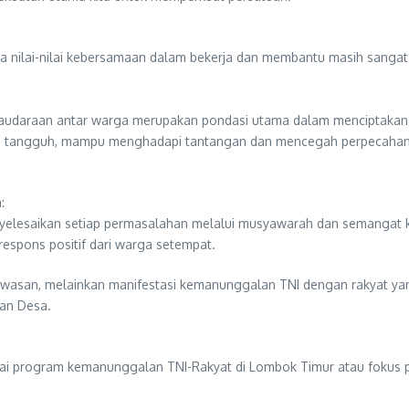
a nilai-nilai kebersamaan dalam bekerja dan membantu masih sangat ku
rsaudaraan antar warga merupakan pondasi utama dalam menciptakan
g tangguh, mampu menghadapi tantangan dan mencegah perpecahan
:
enyelesaikan setiap permasalahan melalui musyawarah dan semangat 
respons positif dari warga setempat.
awasan, melainkan manifestasi kemanunggalan TNI dengan rakyat ya
gan Desa.
nai program kemanunggalan TNI-Rakyat di Lombok Timur atau fokus pa