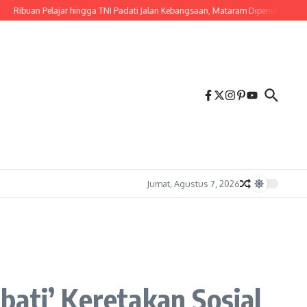
buan Pelajar hingga TNI Padati Jalan Kebangsaan, Mataram Dipenuhi Merah Putih
Jumat, Agustus 7, 2026
bati’ Keretakan Sosial