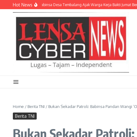
Lewati ke konten
Hot News
at Kebersamaan, Babinsa Desa Tembalang Ajak Warga Kerja Bakti Jumat Bersih
Home
/
Berita TNI
/
Bukan Sekadar Patroli: Babinsa Pandan Wangi 
Berita TNI
Bukan Sekadar Patroli: