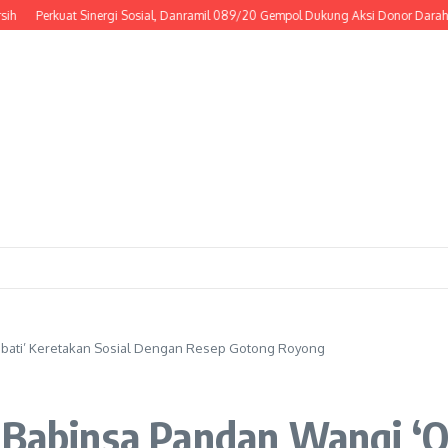
Perkuat Sinergi Sosial, Danramil 089/20 Gempol Dukung Aksi Donor Darah
Ri
‘Obati’ Keretakan Sosial Dengan Resep Gotong Royong
 Babinsa Pandan Wangi ‘O