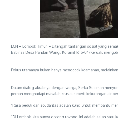
LCN – Lombok Timur, – Ditengah tantangan sosial yang semak
Babinsa Desa Pandan Wangi, Koramil 1615-04/Keruak, menguba
Fokus utamanya bukan hanya mengecek keamanan, melainkan m
​Dalam dialog akrabnya dengan warga, Serka Sudiman menyorot
pernah menghadapi masalah krusial seperti kekurangan air ber
​”Rasa peduli dan solidaritas adalah kunci untuk membantu m
“Di Lombok, kita punya gotong royong, ini adalah salah satu 