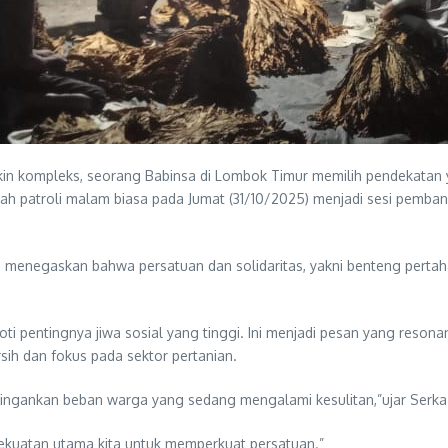
in kompleks, seorang Babinsa di Lombok Timur memilih pendekatan 
h patroli malam biasa pada Jumat (31/10/2025) menjadi sesi pemban
enegaskan bahwa persatuan dan solidaritas, yakni benteng pertaha
i pentingnya jiwa sosial yang tinggi. Ini menjadi pesan yang reso
sih dan fokus pada sektor pertanian.
eringankan beban warga yang sedang mengalami kesulitan,”ujar Serk
kekuatan utama kita untuk memperkuat persatuan.”