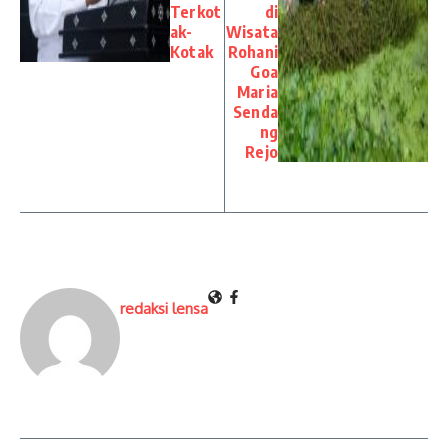
Terkot
di
ak-
Wisata
Kotak
Rohani
Goa
Maria
Senda
ng
Rejo
redaksi lensa