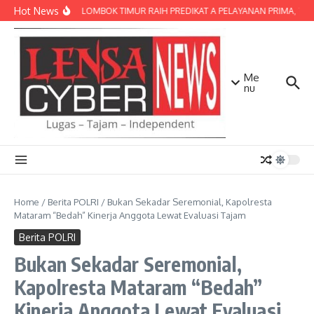
Lewati ke konten
Hot News
POLRES LOMBOK TIMUR RAIH PREDIKAT A PELAYANAN PRIMA, TERBA
Me
nu
Home
/
Berita POLRI
/
Bukan Sekadar Seremonial, Kapolresta
Mataram “Bedah” Kinerja Anggota Lewat Evaluasi Tajam
Berita POLRI
Bukan Sekadar Seremonial,
Kapolresta Mataram “Bedah”
Kinerja Anggota Lewat Evaluasi