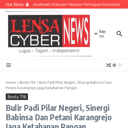
Lewati ke konten
Hot News
Bekali Dansatkowil, Wakasad Tekankan Pentingnya Komunikasi
Ke
Me
nu
Home
/
Berita TNI
/
Bulir Padi Pilar Negeri, Sinergi Babinsa Dan
Petani Karangrejo Jaga Ketahanan Pangan
Berita TNI
Bulir Padi Pilar Negeri, Sinergi
Babinsa Dan Petani Karangrejo
Jaga Ketahanan Pangan