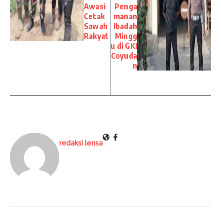
Awasi
Penga
Cetak
manan
Sawah
Ibadah
Rakyat
Mingg
u di GKI
Coyuda
n
redaksi lensa