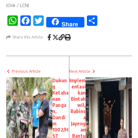
(Orik / LCN)
WhatsApp
Facebook
Twitter
Share
Share
Share this Article
Previous Article
Next Article
Dukun
Implem
g
entasi
Ketaha
kan
nan
Bintah
Panga
wil,
n,
Babins
Dandi
a
m
Jayeng
1002/H
an
ST
Bantu