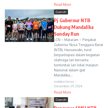
Read More
Daerah
Pj Gubernur NTB
Dukung Mandalika
Sunday Run
LCN – Mataram – Penjabat
Gubernur Nusa Tenggara Barat
(NTB), Hassanudin, turut
berpartisipasi dalam kegiatan
olahraga lari bersama
komunitas lari lokal maupun
Nasional dalam giat
Mandalika...
redaksi lensa
Desember 29, 2024
Read More
Daerah
Pengurus SMSI NTB