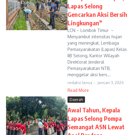
Lapas Selong
Gencarkan Aksi Bersih
Lingkungan”
LCN – Lombok Timur –
Menyambut intensitas hujan
yang meningkat, Lembaga
Pemasyarakatan (Lapas) Kelas
IIB Selong, Kantor Wilayah
Direktorat Jenderal
Pemasyarakatan NTB,
menggelar aksi bers...
redaksi lensa
Januari 3, 2025
Read More
Daerah
Awal Tahun, Kepala
Lapas Selong Pompa
Semangat ASN Lewat