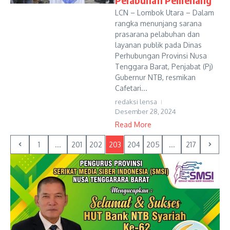
LCN – Lombok Utara – Dalam
rangka menunjang sarana
prasarana pelabuhan dan
layanan publik pada Dinas
Perhubungan Provinsi Nusa
Tenggara Barat, Penjabat (Pj)
Gubernur NTB, resmikan
Cafetari...
redaksi lensa
Desember 28, 2024
Read More
1
...
201
202
203
204
205
...
217