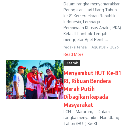
Dalam rangka menyemarakkan
Peringatan Hari Ulang Tahun
ke-81 Kemerdekaan Republik
Indonesia, Lembaga
Pembinaan Khusus Anak (LPKA)
Kelas II Lombok Tengah
menggelar Apel Pemb...
redaksi lensa
Agustus 7, 2026
Read More
Daerah
Menyambut HUT Ke-81
RI, Ribuan Bendera
Merah Putih
Dibagikan kepada
Masyarakat
LCN – Mataram, – Dalam
rangka menyambut Hari Ulang
Tahun (HUT) Ke-81