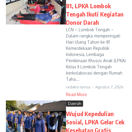
81, LPKA Lombok
Tengah Ikuti Kegiatan
Donor Darah
LCN – Lombok Tengah –
Dalam rangka memperingati
Hari Ulang Tahun ke-81
Kemerdekaan Republik
Indonesia, Lembaga
Pembinaan Khusus Anak (LPKA)
Kelas II Lombok Tengah
berkolaborasi dengan Rumah
Taha...
redaksi lensa
Agustus 7, 2026
Read More
Daerah
Wujud Kepedulian
Sosial, LPKA Gelar Cek
Kesehatan Gratis