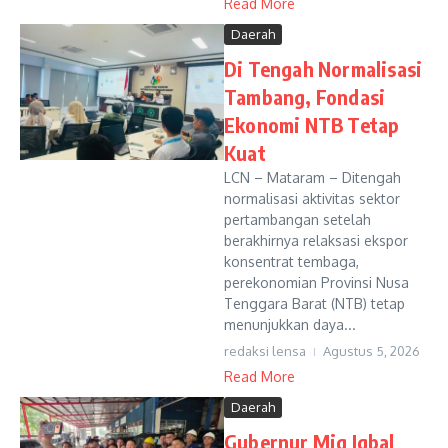
Read More
Daerah
Di Tengah Normalisasi
Tambang, Fondasi
Ekonomi NTB Tetap
Kuat
LCN – Mataram – Ditengah
normalisasi aktivitas sektor
pertambangan setelah
berakhirnya relaksasi ekspor
konsentrat tembaga,
perekonomian Provinsi Nusa
Tenggara Barat (NTB) tetap
menunjukkan daya...
redaksi lensa
Agustus 5, 2026
Read More
Daerah
Gubernur Miq Iqbal