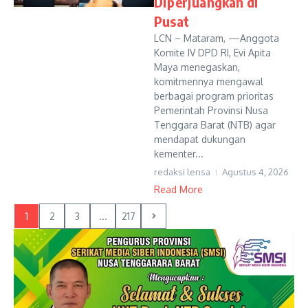
Diperjuangkan di
Pusat
LCN – Mataram, —Anggota
Komite IV DPD RI, Evi Apita
Maya menegaskan,
komitmennya mengawal
berbagai program prioritas
Pemerintah Provinsi Nusa
Tenggara Barat (NTB) agar
mendapat dukungan
kementer...
redaksi lensa
Agustus 4, 2026
Read More
1
2
3
...
217