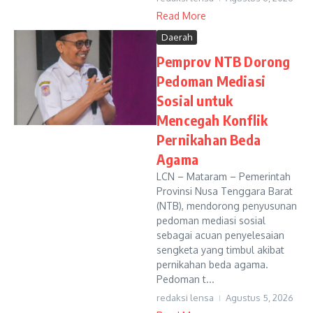
Read More
Daerah
Pemprov NTB Dorong
Pedoman Mediasi
Sosial untuk
Mencegah Konflik
Pernikahan Beda
Agama
LCN – Mataram – Pemerintah
Provinsi Nusa Tenggara Barat
(NTB), mendorong penyusunan
pedoman mediasi sosial
sebagai acuan penyelesaian
sengketa yang timbul akibat
pernikahan beda agama.
Pedoman t...
redaksi lensa
Agustus 5, 2026