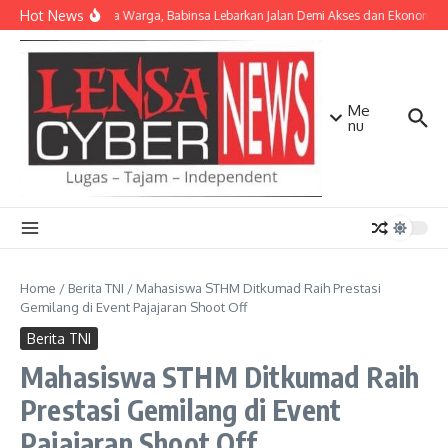
Lewati ke konten
Hot News
Bersama Warga, Babinsa Lebarkan Jalan Demi Akses dan Ekonomi M
Me
nu
Home
/
Berita TNI
/
Mahasiswa STHM Ditkumad Raih Prestasi
Gemilang di Event Pajajaran Shoot Off
Berita TNI
Mahasiswa STHM Ditkumad Raih
Prestasi Gemilang di Event
Pajajaran Shoot Off