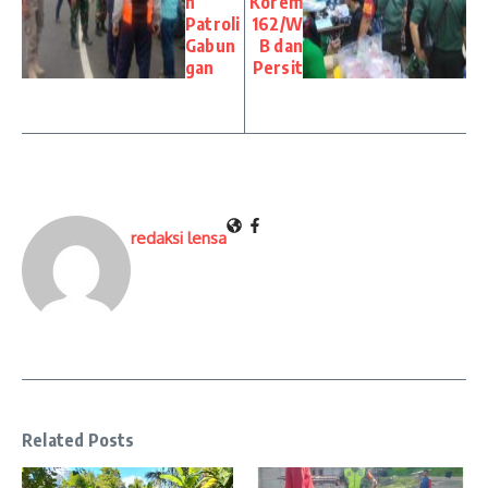
n
Korem
Patroli
162/W
Gabun
B dan
gan
Persit
redaksi lensa
Related Posts