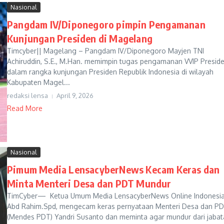
Nasional
Pangdam IV/Diponegoro pimpin Pengamanan
Kunjungan Presiden di Magelang
Timcyber|| Magelang – Pangdam IV/Diponegoro Mayjen TNI
Achiruddin, S.E., M.Han. memimpin tugas pengamanan VVIP Preside
dalam rangka kunjungan Presiden Republik Indonesia di wilayah
Kabupaten Magel...
redaksi lensa
April 9, 2026
Read More
Nasional
Pimum Media LensacyberNews Kecam Keras dan
Minta Menteri Desa dan PDT Mundur
TimCyber— Ketua Umum Media LensacyberNews Online Indonesia
Abd Rahim.Spd, mengecam keras pernyataan Menteri Desa dan P
(Mendes PDT) Yandri Susanto dan meminta agar mundur dari jabat