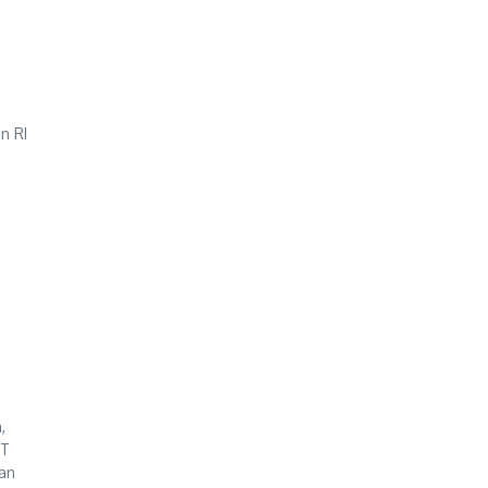
n RI
,
DT
an