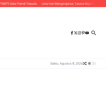
TS Gelar Patroli Terpadu
Lima Hari Menginspirasi, Taruna Akpol Tinggalka
Sabtu, Agustus 8, 2026