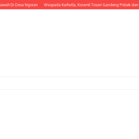
wah Di Desa Ngoran
Waspada Karhutla, Koramil Tosari Gandeng Polsek dan TNB