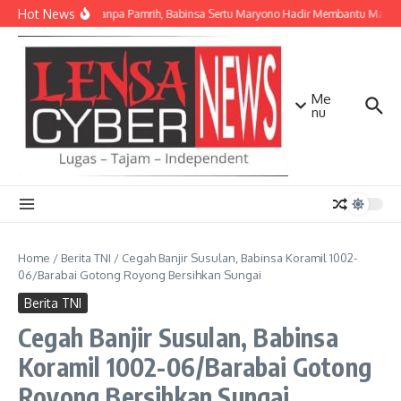
Lewati ke konten
Hot News
Ikhlas Tanpa Pamrih, Babinsa Sertu Maryono Hadir Membantu Masy
Me
nu
Home
/
Berita TNI
/
Cegah Banjir Susulan, Babinsa Koramil 1002-
06/Barabai Gotong Royong Bersihkan Sungai
Berita TNI
Cegah Banjir Susulan, Babinsa
Koramil 1002-06/Barabai Gotong
Royong Bersihkan Sungai