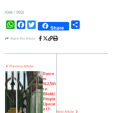
(Orik / 002)
WhatsApp
Facebook
Twitter
Share
Share
Share this Article
Previous Article
Danre
m
162/Wi
ra
Bhakti
Pimpin
Upacar
a 17-
Next Article