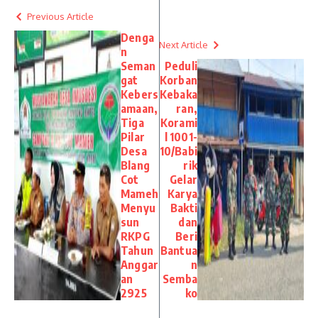
Previous Article
Denga
Next Article
n
Seman
Peduli
gat
Korban
Kebers
Kebaka
amaan,
ran,
Tiga
Korami
Pilar
l 1001-
Desa
10/Babi
Blang
rik
Cot
Gelar
Mameh
Karya
Menyu
Bakti
sun
dan
RKPG
Beri
Tahun
Bantua
Anggar
n
an
Semba
2925
ko