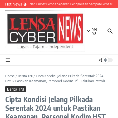
Lewati ke konten
Hot News
TNI AD dan Empat Pemda Sepakati Pengelolaan Sampah Berbasis Tek
Me
nu
Home
/
Berita TNI
/
Cipta Kondisi Jelang Pilkada Serentak 2024
untuk Pastikan Keamanan, Personel Kodim HST Lakukan Patroli
Berita TNI
Cipta Kondisi Jelang Pilkada
Serentak 2024 untuk Pastikan
Keamanan, Personel Kodim HST