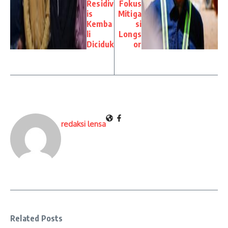
Residiv
Fokus
is
Mitiga
Kemba
si
li
Longs
Diciduk
or
redaksi lensa
Related Posts