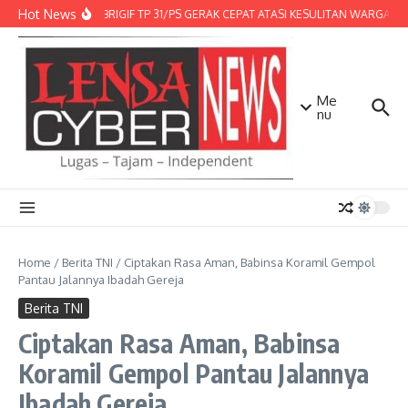
Lewati ke konten
Hot News
DENMA BRIGIF TP 31/PS GERAK CEPAT ATASI KESULITAN WARGA, DI
Me
nu
Home
/
Berita TNI
/
Ciptakan Rasa Aman, Babinsa Koramil Gempol
Pantau Jalannya Ibadah Gereja
Berita TNI
Ciptakan Rasa Aman, Babinsa
Koramil Gempol Pantau Jalannya
Ibadah Gereja