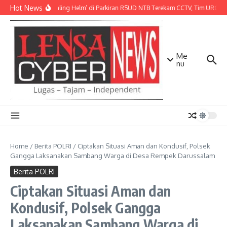
Lewati ke konten
Hot News
Aksi ‘Maling Helm’ di Parkiran RSUD NTB Terekam CCTV, Tim URC Mat
Me
nu
Home
/
Berita POLRI
/
Ciptakan Situasi Aman dan Kondusif, Polsek
Gangga Laksanakan Sambang Warga di Desa Rempek Darussalam
Berita POLRI
Ciptakan Situasi Aman dan
Kondusif, Polsek Gangga
Laksanakan Sambang Warga di