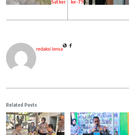
Satker
ke-79
redaksi lensa
Related Posts