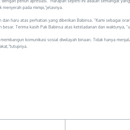
dengan penuh apresiasi. “Harapan seperti ini adalah semangat yang
ak menyerah pada mimpi,”jelasnya.
ih dan haru atas perhatian yang diberikan Babinsa. “Kami sebagai o
 besar. Terima kasih Pak Babinsa atas keteladanan dan waktunya, “u
membangun komunikasi sosial diwilayah binaan. Tidak hanya menjal
kat,”tutupnya.