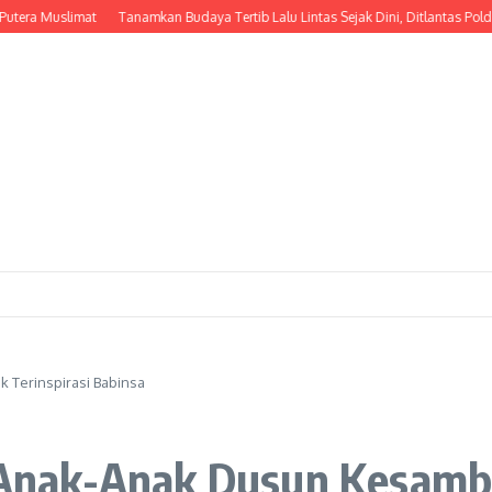
a Muslimat
Tanamkan Budaya Tertib Lalu Lintas Sejak Dini, Ditlantas Polda NT
k Terinspirasi Babinsa
, Anak-Anak Dusun Kesambi