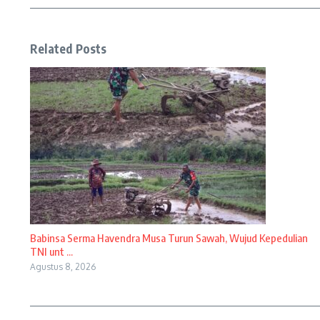
Related Posts
Babinsa Serma Havendra Musa Turun Sawah, Wujud Kepedulian
TNI unt ...
Agustus 8, 2026