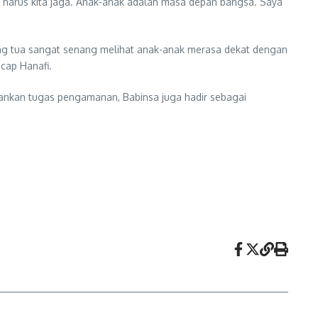
 harus kita jaga. Anak-anak adalah masa depan bangsa. Saya
rang tua sangat senang melihat anak-anak merasa dekat dengan
cap Hanafi.
ankan tugas pengamanan, Babinsa juga hadir sebagai