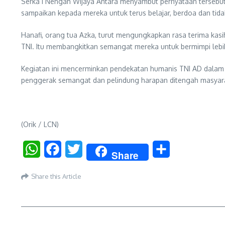
Serka I Nengah Wijaya Antara menyambut pernyataan tersebut 
sampaikan kepada mereka untuk terus belajar, berdoa dan tid
Hanafi, orang tua Azka, turut mengungkapkan rasa terima kas
TNI. Itu membangkitkan semangat mereka untuk bermimpi lebih
Kegiatan ini mencerminkan pendekatan humanis TNI AD dalam 
penggerak semangat dan pelindung harapan ditengah masyara
(Orik / LCN)
WhatsApp
Facebook
Twitter
Share
Share
Share this Article