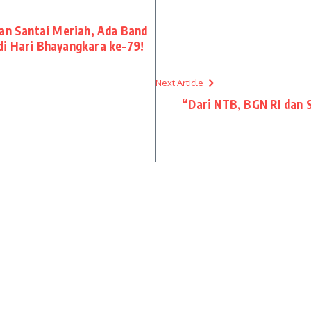
lan Santai Meriah, Ada Band
di Hari Bhayangkara ke-79!
Next Article
“Dari NTB, BGN RI dan 