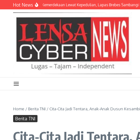
Lewati ke konten
Hot News
alakan Semangat Kemerdekaan Lewat Kepedulian, Lapas Brebes Sambangi Puter
Home
/
Berita TNI
/
Cita-Cita Jadi Tentara, Anak-Anak Dusun Kesambi
Berita TNI
Cita-Cita Jadi Tentara