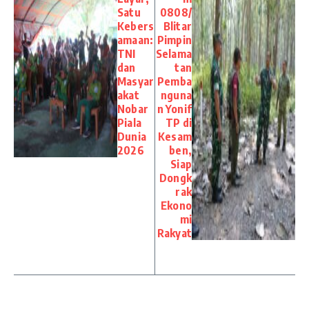
Satu
0808/
Kebers
Blitar
amaan:
Pimpin
TNI
Selama
dan
tan
Masyar
Pemba
akat
nguna
Nobar
n Yonif
Piala
TP di
Dunia
Kesam
2026
ben,
Siap
Dongk
rak
Ekono
mi
Rakyat