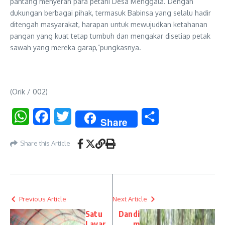
pantang menyerah para petani Desa Menggala. Dengan
dukungan berbagai pihak, termasuk Babinsa yang selalu hadir
ditengah masyarakat, harapan untuk mewujudkan ketahanan
pangan yang kuat tetap tumbuh dan mengakar disetiap petak
sawah yang mereka garap,”pungkasnya.
(Orik / 002)
WhatsApp
Facebook
Twitter
Share
Share
Share this Article
Previous Article
Next Article
Satu
Dandi
Layar,
m