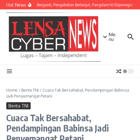
Lewati ke konten
Hot News
Amanah Berganti, Pengabdian Berlanjut, Pangdam IV/Diponegoro Pim
Me
nu
Home
/
Berita TNI
/
Cuaca Tak Bersahabat, Pendampingan Babinsa
Jadi Penyemangat Petani
Berita TNI
Cuaca Tak Bersahabat,
Pendampingan Babinsa Jadi
Penyemangat Petani