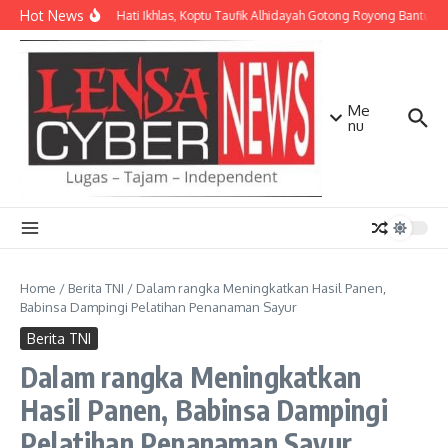
Lewati ke konten
Hot News
Dengan Hati Ikhlas, Koptu Taufik Alhidayah Gotong Royong Bantu 
Me
nu
Home
/
Berita TNI
/
Dalam rangka Meningkatkan Hasil Panen,
Babinsa Dampingi Pelatihan Penanaman Sayur
Berita TNI
Dalam rangka Meningkatkan
Hasil Panen, Babinsa Dampingi
Pelatihan Penanaman Sayur