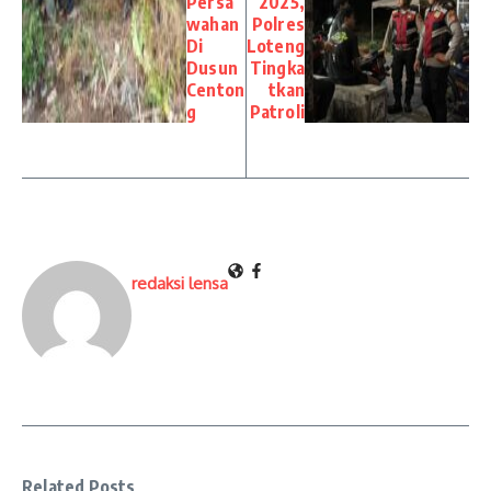
Persa
2025,
wahan
Polres
Di
Loteng
Dusun
Tingka
Centon
tkan
g
Patroli
redaksi lensa
Related Posts