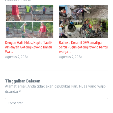
Dengan Hati Ikhlas, Koptu Taufik
Babinsa Koramil 09/Samatiga
Alhidayah Gotong Royong Bantu
Sertu Puguh gotong royong bantu
Wa ...
warga ...
Agustus 9, 2026
Agustus 9, 2026
Tinggalkan Balasan
Alamat email Anda tidak akan dipublikasikan.
Ruas yang wajib
ditandai
*