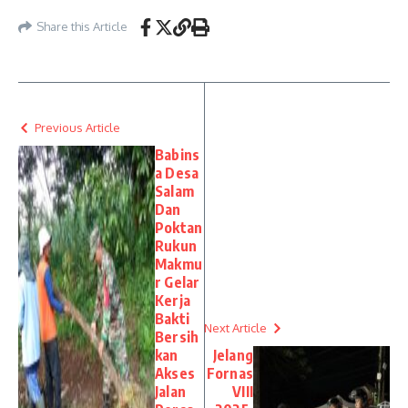
Share this Article
Previous Article
Babins
a Desa
Salam
Dan
Poktan
Rukun
Makmu
r Gelar
Kerja
Bakti
Next Article
Bersih
kan
Jelang
Akses
Fornas
Jalan
VIII