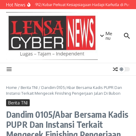
Lewati ke konten
Hot News
Kodim 0912/Kubar Perkuat Kesiapsiagaan Hadapi Karhutla di Punca
Me
nu
Home
/
Berita TNI
/
Dandim 0105/Abar Bersama Kadis PUPR Dan
Instansi Terkait Mengecek Finishing Pengerjaan Jalan Di Bubon
Berita TNI
Dandim 0105/Abar Bersama Kadis
PUPR Dan Instansi Terkait
Mengecek Finishing Pengerjaan