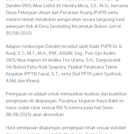
Dandim 0105/Abar Letkol Inf Hendra Mirza, S.E., M.Si., bersama
Dinas Pekerjaan Umum dan Penataan Ruang (PUPR) serta
instansi terkait melakukan pengecekan secara langsung hasil
pekerjaan fisik di Desa Seumuling Kecamatan Bubon, Jum’at
(15/08/2025)
Adapun rombongan Dandim tersebut ialah Kadis PUPR Dr. Ir.
Kurdi, S.T., M.T., M.H., IPM., ASEAN. Eng., Pasi Ops Kodim
0105/Abar Kapten Inf Andika Trio Utama, S.H., Danposramil
06/Bubon Peltu Rodi Syaputra, Pejabat Pelaksana Teknis
Kegiatan (PPTK) Faisal, S.T., serta Staf PPTK yakni Syafrizal,
A.Md.,dan Khairul.
Peninjauan ini adalah untuk memastikan kualitas dan kuantitas
pengerjaan rill dilapangan. Pasalnya, kegiatan Karya Bakti ini
harus sudah clear selesai 100 % karena pada hari Senin
(18/08/2025) akan diresmikan.
Hasil peninjauan dilapangan, pengerjaan telah sesuai standart