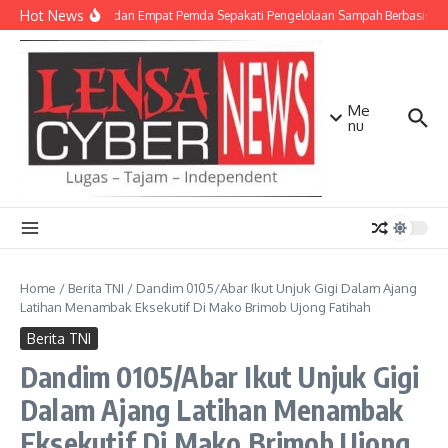
Lewati ke konten
Hot News
TNI AD dan Empat Pemda Sepakati Pengelolaan Sampah Berbasis Tek
Me
nu
Home
/
Berita TNI
/
Dandim 0105/Abar Ikut Unjuk Gigi Dalam Ajang
Latihan Menambak Eksekutif Di Mako Brimob Ujong Fatihah
Berita TNI
Dandim 0105/Abar Ikut Unjuk Gigi
Dalam Ajang Latihan Menambak
Eksekutif Di Mako Brimob Ujong