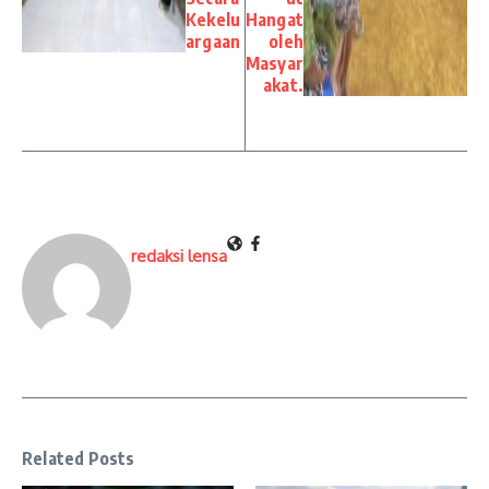
Kekelu
Hangat
argaan
oleh
Masyar
akat.
redaksi lensa
Related Posts