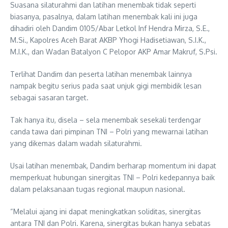
Suasana silaturahmi dan latihan menembak tidak seperti
biasanya, pasalnya, dalam latihan menembak kali ini juga
dihadiri oleh Dandim 0105/Abar Letkol Inf Hendra Mirza, S.E.,
M.Si., Kapolres Aceh Barat AKBP Yhogi Hadisetiawan, S.I.K.,
M.I.K., dan Wadan Batalyon C Pelopor AKP Amar Makruf, S.Psi.
Terlihat Dandim dan peserta latihan menembak lainnya
nampak begitu serius pada saat unjuk gigi membidik lesan
sebagai sasaran target.
Tak hanya itu, disela – sela menembak sesekali terdengar
canda tawa dari pimpinan TNI – Polri yang mewarnai latihan
yang dikemas dalam wadah silaturahmi.
Usai latihan menembak, Dandim berharap momentum ini dapat
memperkuat hubungan sinergitas TNI – Polri kedepannya baik
dalam pelaksanaan tugas regional maupun nasional.
“Melalui ajang ini dapat meningkatkan soliditas, sinergitas
antara TNI dan Polri. Karena, sinergitas bukan hanya sebatas