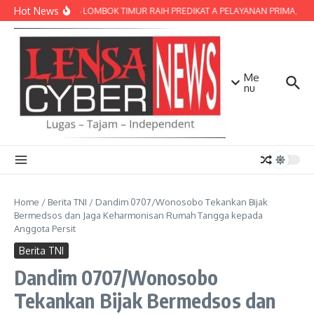
Lewati ke konten
Hot News
POLRES LOMBOK TIMUR RAIH PREDIKAT A PELAYANAN PRIMA, TERBA
Me
nu
Home
/
Berita TNI
/
Dandim 0707/Wonosobo Tekankan Bijak
Bermedsos dan Jaga Keharmonisan Rumah Tangga kepada
Anggota Persit
Berita TNI
Dandim 0707/Wonosobo
Tekankan Bijak Bermedsos dan