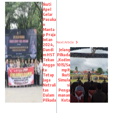
Ikuti
Apel
Gelar
Pasuka
n
Manta
p Praja
Intan
Next Article
2024,
Dandi
Jelang
m HST
Pilkada
Tekan
,Kodim
Anggo
1015/Sa
ta
mpit
Tetap
Ikuti
Jaga
Simula
Netrali
si
tas
Penga
Dalam
manan
Pilkada
Kota