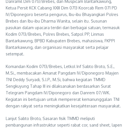
Danramil Dim 0713/Brebes, dan Muspicam Bantarkawung,
Ketua Persit KCK Cabang XXIII Dim 0713 Koorcab Rem 071 PD
IV/Diponegoro beserta pengurus, Ibu-ibu Bhayangkari Polres
Brebes dan Ibu-ibu Dharma Wanita, selain itu. Susunan
pasukan dalam upacara terdiri dari berbagai satuan, termasuk
Kodim 0713/Brebes, Polres Brebes, Satpol PP, Linmas
Bantarkawung, BPBD Kabupaten Brebes, mahasiswa, FKPPI
Bantarkawung, dan organisasi masyarakat serta pelajar
setempat.
Komandan Kodim 0713/Brebes, Letkol Inf Sabto Broto, S.E.,
M.Si., membacakan Amanat Pangdam IV/Diponegoro Mayjen
TNI Deddy Suryadi, S.I.P., M.Si, bahwa kegiatan TMMD
Sengkuyung Tahap III ini dilaksanakan berdasarkan Surat
Telegram Pangdam IV/Diponegoro dan Danrem 07/WK.
Kegiatan ini bertujuan untuk mempererat kemanunggalan TNI
dengan rakyat serta meningkatkan kesejahteraan masyarakat.
Lanjut Sabto Broto, Sasaran fisik TMMD meliputi
pembangunan infrastruktur seperti rabat cor, sand sheet, lapen