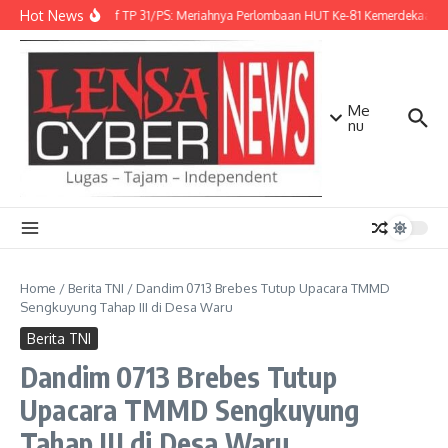
Lewati ke konten
Hot News
Danbrigif TP 31/PS: Meriahnya Perlombaan HUT Ke-81 Kemerdekaan R
Me
nu
Home
/
Berita TNI
/
Dandim 0713 Brebes Tutup Upacara TMMD
Sengkuyung Tahap III di Desa Waru
Berita TNI
Dandim 0713 Brebes Tutup
Upacara TMMD Sengkuyung
Tahap III di Desa Waru