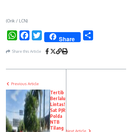
(Orik / LCN)
WhatsApp
Facebook
Twitter
Share
Share
Share this Article
Previous Article
Tertib
Berlalu
Lintas!
Sat PJR
Polda
NTB
Tilang
Next Article