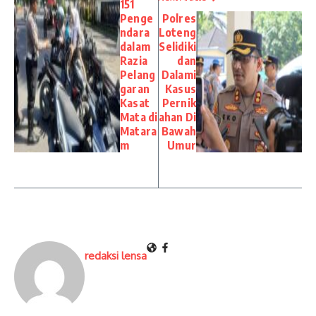
151
Penge
Polres
ndara
Loteng
dalam
Selidiki
Razia
dan
Pelang
Dalami
garan
Kasus
Kasat
Pernik
Mata di
ahan Di
Matara
Bawah
m
Umur
redaksi lensa