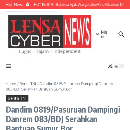
Lewati ke konten
Hot News
Sambut HUT Ke-81 RI, Babinsa Ajak Warga Ulee Pulo Kibarkan Merah 
Me
nu
Home
/
Berita TNI
/
Dandim 0819/Pasuruan Dampingi Danrem
083/BDJ Serahkan Bantuan Sumur Bor
Berita TNI
Dandim 0819/Pasuruan Dampingi
Danrem 083/BDJ Serahkan
Bantuan Sumur Bor