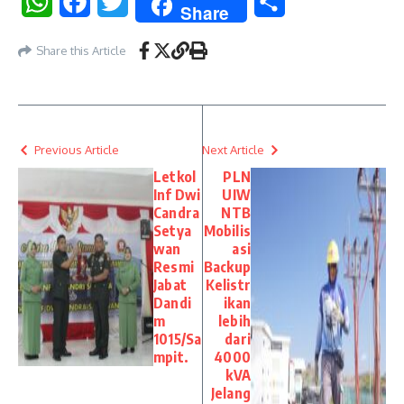
WhatsApp
Facebook
Twitter
Share
Share
Share this Article
Previous Article
Next Article
Letkol
PLN
Inf Dwi
UIW
Candra
NTB
Setya
Mobilis
wan
asi
Resmi
Backup
Jabat
Kelistr
Dandi
ikan
m
lebih
1015/Sa
dari
mpit.
4000
kVA
Jelang