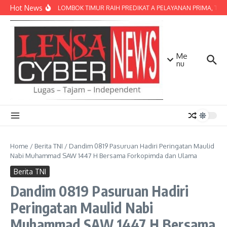
Lewati ke konten
Hot News
POLRES LOMBOK TIMUR RAIH PREDIKAT A PELAYANAN PRIMA, TERBA
Me
nu
Home
/
Berita TNI
/
Dandim 0819 Pasuruan Hadiri Peringatan Maulid
Nabi Muhammad SAW 1447 H Bersama Forkopimda dan Ulama
Berita TNI
Dandim 0819 Pasuruan Hadiri
Peringatan Maulid Nabi
Muhammad SAW 1447 H Bersama