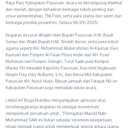
Raya Raci, Kabupaten Pasuruan. Acara ini berlangsung khidmat
dan meriah, dengan kehadiran berbagai tokoh penting dari
unsur pemerintahan, TNI-Polri, serta para ulama dan santri dari
berbagai pondok pesantren. Selasa (16/09/2025).
Kegiatan ini turut dihadiri oleh Bupati Pasuruan H.M. Rusdi
Sutejo dan Wakil Bupati H.M. Shobih Asrori, serta para tokoh
agama seperti KH. Muhammad Abdurrahman Al-Kautsar (Gus
Kautsar) dari Ponpes Al-Falah Ploso Kediri dan KH. Fuad
Nurhasan dari Ponpes Sidogiri. Turut hadir pula Kompol
Marwa SH mewakili Kapolres Pasuruan, Kasi Intel Kejaksaan
Negeri Fery Hary Ardianto, S.H., dan Ketua MUI Kabupaten
Pasuruan KH. Nurul Huda. Ribuan jamaah dari Fatayat NU se-
Kabupaten Pasuruan juga memadati lokasi acara.
Letkol Inf Boga Bramiko menyampaikan apresiasi atas
terselenggaranya kegiatan ini sebagai momentum
memperkuat persatuan umat. “Peringatan Maulid Nabi
Muhammad SAW ini bukan sekadar seremoni keagamaan,
tetapi menjadi ruang untuk memperkuat sinergi antara ulama,