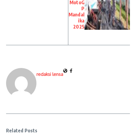
MotoG
P
Mandal
ika
2025
redaksi lensa
Related Posts