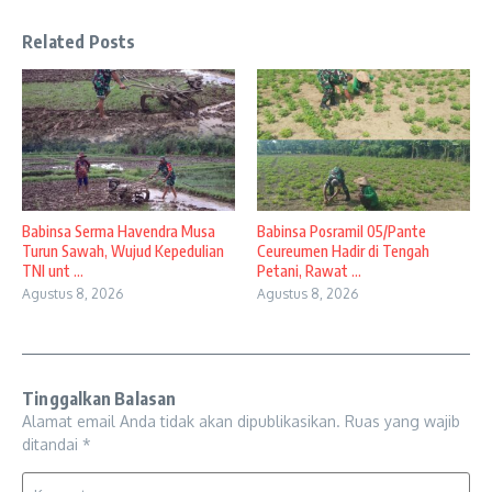
Related Posts
Babinsa Serma Havendra Musa
Babinsa Posramil 05/Pante
Turun Sawah, Wujud Kepedulian
Ceureumen Hadir di Tengah
TNI unt ...
Petani, Rawat ...
Agustus 8, 2026
Agustus 8, 2026
Tinggalkan Balasan
Alamat email Anda tidak akan dipublikasikan.
Ruas yang wajib
ditandai
*