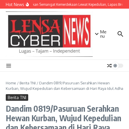
Lewati ke konten
Hot News
Menyalakan Semangat Kemerdekaan Lewat Kepedulian, Lapas Brebes 
Me
nu
Home
/
Berita TNI
/
Dandim 0819/Pasuruan Serahkan Hewan
Kurban, Wujud Kepedulian dan Kebersamaan di Hari Raya Idul Adha
Berita TNI
Dandim 0819/Pasuruan Serahkan
Hewan Kurban, Wujud Kepedulian
dan Kebersamaan di Hari Raya