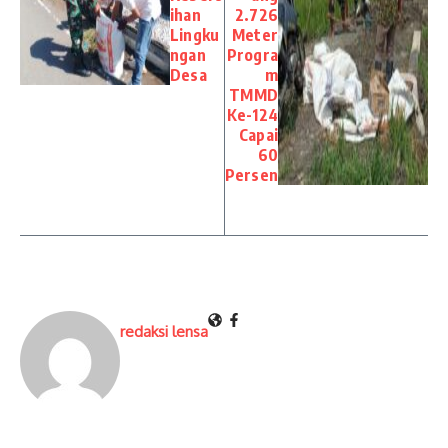
ihan
2.726
Lingku
Meter
ngan
Progra
Desa
m
TMMD
Ke-124
Capai
60
Persen
redaksi lensa