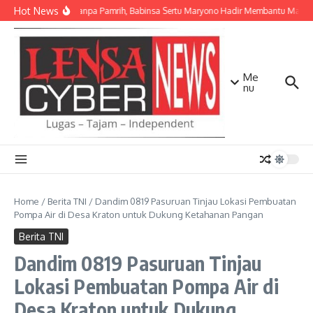
Lewati ke konten
Hot News
Ikhlas Tanpa Pamrih, Babinsa Sertu Maryono Hadir Membantu Masy
Me
nu
Home
/
Berita TNI
/
Dandim 0819 Pasuruan Tinjau Lokasi Pembuatan
Pompa Air di Desa Kraton untuk Dukung Ketahanan Pangan
Berita TNI
Dandim 0819 Pasuruan Tinjau
Lokasi Pembuatan Pompa Air di
Desa Kraton untuk Dukung