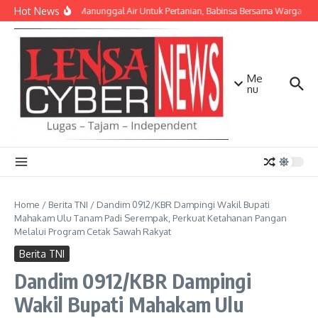
Lewati ke konten
Hot News
TNI AD Manunggal Air Untuk Pertanian, Babinsa Bersama Warga Ban
Me
nu
Home
/
Berita TNI
/
Dandim 0912/KBR Dampingi Wakil Bupati
Mahakam Ulu Tanam Padi Serempak, Perkuat Ketahanan Pangan
Melalui Program Cetak Sawah Rakyat
Berita TNI
Dandim 0912/KBR Dampingi
Wakil Bupati Mahakam Ulu