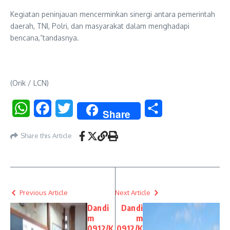
Kegiatan peninjauan mencerminkan sinergi antara pemerintah
daerah, TNI, Polri, dan masyarakat dalam menghadapi
bencana,”tandasnya.
(Orik / LCN)
WhatsApp
Facebook
Twitter
Share
Share
Share this Article
Previous Article
Next Article
Dandi
Dandi
m
m
0912/K
0912/K