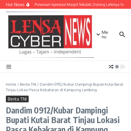
Lewati ke konten
Hot News
Danramil Purwosari Apresiasi Masjid Sekolah, Dorong Lahirnya Genera
Me
nu
Home
/
Berita TNI
/
Dandim 0912/Kubar Dampingi Bupati Kutai Barat
Tinjau Lokasi Pasca Kebakaran di Kampung Lambing
Berita TNI
Dandim 0912/Kubar Dampingi
Bupati Kutai Barat Tinjau Lokasi
Pasca Kebakaran di Kampung