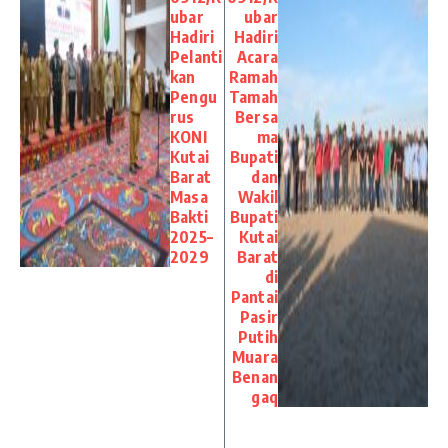
ubar
ubar
Hadiri
Hadiri
Pelanti
Acara
kan
Ramah
Pengu
Tamah
rus
Bersa
KONI
ma
Kutai
Bupati
Barat
dan
Masa
Wakil
Bakti
Bupati
2025–
Kutai
2029
Barat
di
Pantai
Pasir
Putih
Muara
Benan
gaq