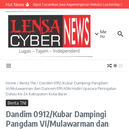
Lewati ke konten
Hot News
Taruna Akpol Tanamkan Jiwa Kepemimpinan Melalui Leadership Camp
Me
nu
Home
/
Berita TNI
/
Dandim 0912/Kubar Dampingi Pangdam
VI/Mulawarman dan Danrem 091/ASN Hadiri Upacara Peringatan
Dahau Ke-26 Kabupaten Kutai Barat
Berita TNI
Dandim 0912/Kubar Dampingi
Pangdam VI/Mulawarman dan