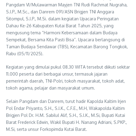
Pangdam VI/Mulawarman Mayjen TNI Rudi Rachmat Nugraha,
S.I.P., M.Sc., dan Danrem 091/ASN Brigjen TNI Anggara
Sitompul, S.I.P., M.Si. dalam kegiatan Upacara Peringatan
Dahau Ke-26 Kabupaten Kutai Barat Tahun 2025, yang
mengusung tema “Harmoni Kebersamaan dalam Budaya
Sempekat, Bersama Kita Pasti Bisa”. Upacara berlangsung di
Taman Budaya Sendawar (TBS), Kecamatan Barong Tongkok,
Rabu (05/11/2025).
Kegiatan yang dimulai pukul 08.30 WITA tersebut diikuti sekitar
11.000 peserta dari berbagai unsur, termasuk jajaran
pemerintah daerah, TNI-Polri, tokoh masyarakat, tokoh adat,
tokoh agama, pelajar dan masyarakat umum.
Selain Pangdam dan Danrem, turut hadir Kapolda Kaltim Irjen
Pol Endar Priyanto, S.H., S.I.K., C.F.E., M.H, Wakapolda Kaltim
Brigjen Pol Dr. H.M. Sabilul Alif, S.H., S.I.K., M.Si, Bupati Kutai
Barat Frederick Edwin, Wakil Bupati H. Nanang Adriani, S.PKP.,
M.Si, serta unsur Forkopimda Kutai Barat.