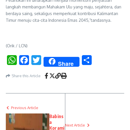
Pelantikan ini diharapkan menjadi momentum penyatuan
langkah membangun Mahakam Ulu yang maju, sejahtera, dan
berdaya saing, sekaligus memperkuat kontribusi Kalimantan
Timur menuju cita-cita Indonesia Emas 2045,”tandasnya.
(Orik / LCN)
WhatsApp
Facebook
Twitter
Share
Share
Share this Article
Previous Article
Babins
a
Next Article
Korami