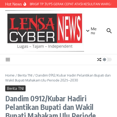
Lewati ke konten
Hot News
DENMA BRIGIF TP 31/PS GERAK CEPAT ATASI KESULITAN WARGA, D
Me
nu
Home
/
Berita TNI
/
Dandim 0912/Kubar Hadiri Pelantikan Bupati dan
Wakil Bupati Mahakam Ulu Periode 2025–2030
Berita TNI
Dandim 0912/Kubar Hadiri
Pelantikan Bupati dan Wakil
Bupati Mahakam Ulu Periode