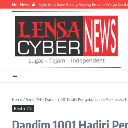
Lewati ke konten
Hot News
oramil 0105-10 Woyla Barat Gelar Gotong Royong Bersama Warga Cor Badan Jala
Home
/
Berita TNI
/
Dandim 1001 Hadiri Pengukuhan 36 Paskibraka 
Berita TNI
Dandim 1001 Hadiri Pe