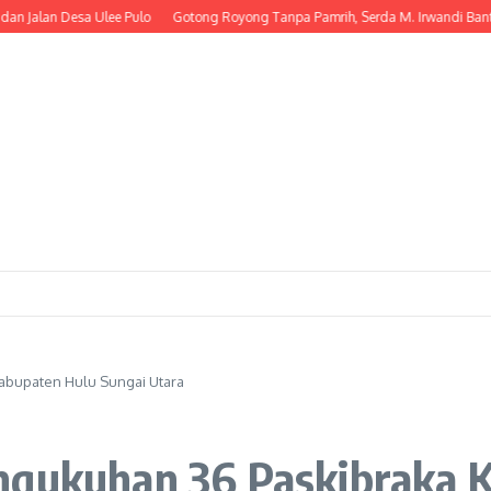
n Desa Ulee Pulo
Gotong Royong Tanpa Pamrih, Serda M. Irwandi Bantu War
Kabupaten Hulu Sungai Utara
ngukuhan 36 Paskibraka 