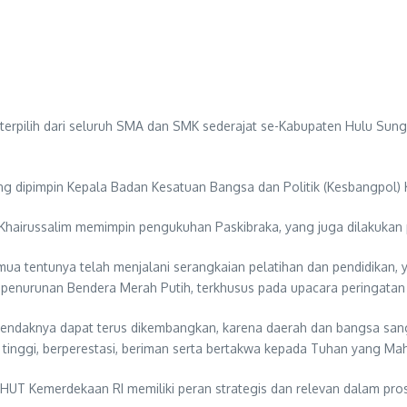
 terpilih dari seluruh SMA dan SMK sederajat se-Kabupaten Hulu Sun
g dipimpin Kepala Badan Kesatuan Bangsa dan Politik (Kesbangpol) 
, Khairussalim memimpin pengukuhan Paskibraka, yang juga dilakuka
ua tentunya telah menjalani serangkaian pelatihan dan pendidikan,
 penurunan Bendera Merah Putih, terkhusus pada upacara peringata
 hendaknya dapat terus dikembangkan, karena daerah dan bangsa sa
in tinggi, berperestasi, beriman serta bertakwa kepada Tuhan yang Ma
HUT Kemerdekaan RI memiliki peran strategis dan relevan dalam proses