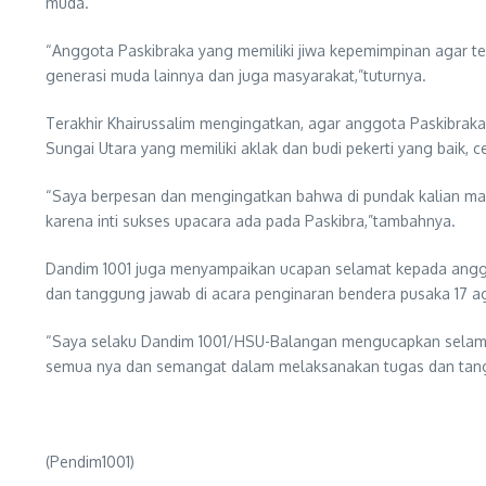
muda.
“Anggota Paskibraka yang memiliki jiwa kepemimpinan agar te
generasi muda lainnya dan juga masyarakat,”tuturnya.
Terakhir Khairussalim mengingatkan, agar anggota Paskibra
Sungai Utara yang memiliki aklak dan budi pekerti yang baik, 
“Saya berpesan dan mengingatkan bahwa di pundak kalian masi
karena inti sukses upacara ada pada Paskibra,”tambahnya.
Dandim 1001 juga menyampaikan ucapan selamat kepada angg
dan tanggung jawab di acara penginaran bendera pusaka 17 ag
“Saya selaku Dandim 1001/HSU-Balangan mengucapkan selamat k
semua nya dan semangat dalam melaksanakan tugas dan tangg
(Pendim1001)