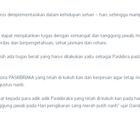
rus diimplementasikan dalam kehidupan sehari – hari, sehingga mamp
ka dapat menjalankan tugas dengan semangat dan tanggung jawab, m
cerdas dan berpengetahuan, sehat jasmani dan rohani.
h ada tugas berat yang harus dilakukan yaitu sebagai Paskibra pada
ota PASKIBRAKA yang telah di kukuh kan dan berpesan agar tetap 
ustus nanti.
epada para adik-adik Paskibraka yang telah di kukuh kan pada hari 
ung jawab pada Hari pengibaran sang merah putih nanti” ujar Dand