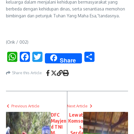
keluarga dalam menjalani kehidupan bermasyarakat yang
berbeda dengan kehidupan dinas, serta senantiasa memohon
bimbingan dan petunjuk Tuhan Yang Maha Esa,”tandasnya.
(Orik / 002)
WhatsApp
Facebook
Twitter
Share
Share
Share this Article
Previous Article
Next Article
DFC
Lewat
Mayjen
Komso
d TNI
s,
M.
Serda