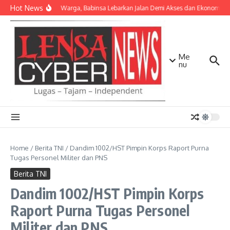
Lewati ke konten
Hot News
Bersama Warga, Babinsa Lebarkan Jalan Demi Akses dan Ekonomi Ma
Me
nu
Home
/
Berita TNI
/
Dandim 1002/HST Pimpin Korps Raport Purna
Tugas Personel Militer dan PNS
Berita TNI
Dandim 1002/HST Pimpin Korps
Raport Purna Tugas Personel
Militer dan PNS